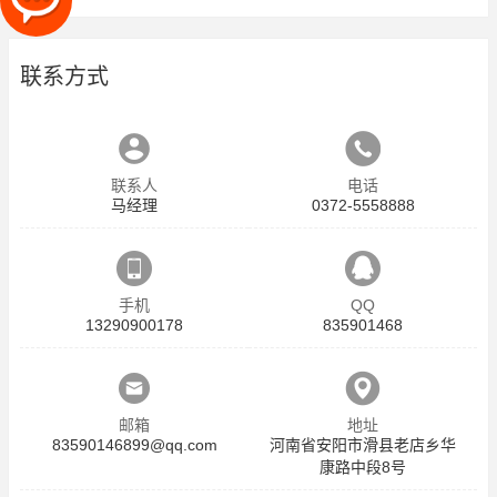
联系方式
联系人
电话
马经理
0372-5558888
手机
QQ
13290900178
835901468
邮箱
地址
83590146899@qq.com
河南省安阳市滑县老店乡华
康路中段8号